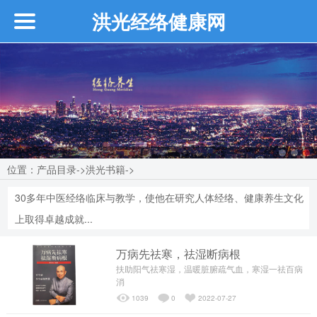
洪光经络健康网
首页
企业介绍
┗━创始人介绍
位置：
产品目录
->
洪光书籍
->
┗━近期活动
30多年中医经络临床与教学，使他在研究人体经络、健康养生文化
┗━品牌故事
上取得卓越成就...
万病先祛寒，祛湿断病根
┗━品牌介绍
扶助阳气祛寒湿，温暖脏腑疏气血，寒湿一祛百病
消
1039
0
2022-07-27
┗━品牌优势