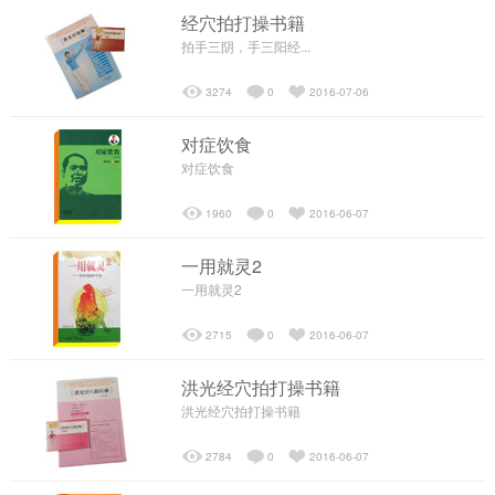
经穴拍打操书籍
拍手三阴，手三阳经...
┗━发展历程
3274
0
2016-07-06
┗━经络梦工场
对症饮食
对症饮食
┗━售后服务
1960
0
2016-06-07
养生理念
一用就灵2
一用就灵2
┗━经络检测
2715
0
2016-06-07
洪光经穴拍打操书籍
┗━核心项目
洪光经穴拍打操书籍
2784
0
2016-06-07
┗━养生会所