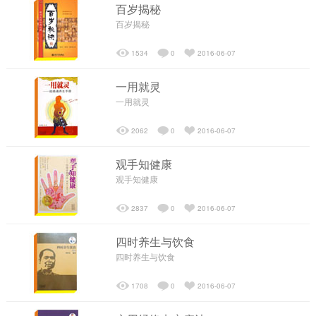
百岁揭秘
百岁揭秘
┗━私人订制
1534
0
2016-06-07
精彩视频
一用就灵
一用就灵
┗━经络操视频
2062
0
2016-06-07
├─经络操视频
观手知健康
观手知健康
┗━专业教学视频
2837
0
2016-06-07
四时养生与饮食
├─百岁探秘
四时养生与饮食
1708
0
2016-06-07
├─经络讲座