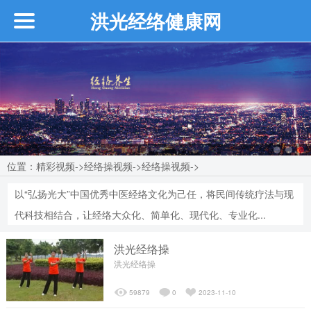
洪光经络健康网
首页
企业介绍
┗━创始人介绍
位置：
精彩视频
->
经络操视频
->
经络操视频
->
┗━近期活动
以“弘扬光大”中国优秀中医经络文化为己任，将民间传统疗法与现
┗━品牌故事
代科技相结合，让经络大众化、简单化、现代化、专业化...
洪光经络操
┗━品牌介绍
洪光经络操
59879
0
2023-11-10
┗━品牌优势