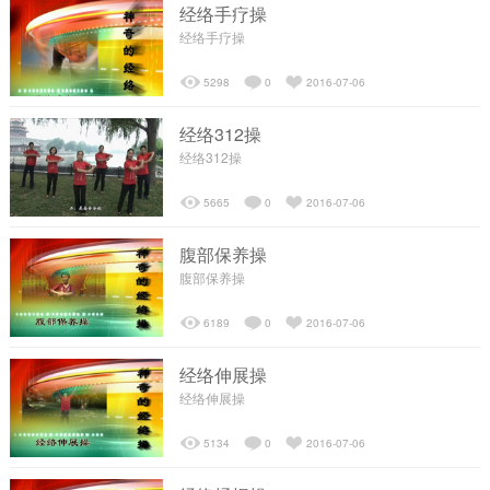
经络手疗操
经络手疗操
┗━私人订制
5298
0
2016-07-06
精彩视频
经络312操
经络312操
┗━经络操视频
5665
0
2016-07-06
├─经络操视频
腹部保养操
腹部保养操
┗━专业教学视频
6189
0
2016-07-06
经络伸展操
├─百岁探秘
经络伸展操
5134
0
2016-07-06
├─经络讲座