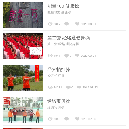
能量100 健康操
能量100 健康操
┗━发展历程
2327
0
2022-03-21
┗━经络梦工场
第二套 经络通健身操
第二套 经络通健身操
┗━售后服务
1841
0
2022-03-21
养生理念
经穴拍打操
经穴拍打操
┗━经络检测
24281
0
2016-08-23
经络宝贝操
┗━核心项目
经络宝贝操
8082
0
2016-07-06
┗━养生会所