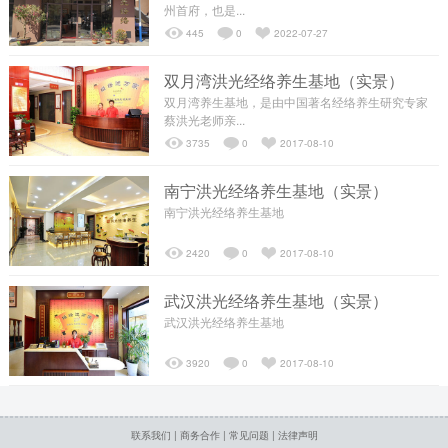
州首府，也是...
445
0
2022-07-27
┗━发展历程
双月湾洪光经络养生基地（实景）
┗━经络梦工场
双月湾养生基地，是由中国著名经络养生研究专家
蔡洪光老师亲...
3735
0
2017-08-10
┗━售后服务
南宁洪光经络养生基地（实景）
南宁洪光经络养生基地
养生理念
2420
0
2017-08-10
┗━经络检测
武汉洪光经络养生基地（实景）
武汉洪光经络养生基地
┗━核心项目
3920
0
2017-08-10
┗━养生会所
联系我们
|
商务合作
|
常见问题
|
法律声明