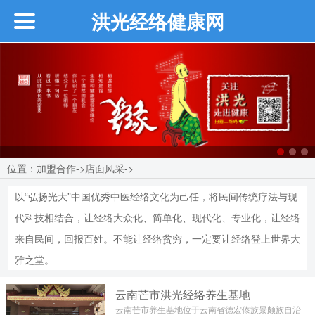
洪光经络健康网
首页
企业介绍
┗━创始人介绍
┗━近期活动
位置：
加盟合作
->
店面风采
->
以“弘扬光大”中国优秀中医经络文化为己任，将民间传统疗法与现
┗━品牌故事
代科技相结合，让经络大众化、简单化、现代化、专业化，让经络
来自民间，回报百姓。不能让经络贫穷，一定要让经络登上世界大
┗━品牌介绍
雅之堂。
云南芒市洪光经络养生基地
┗━品牌优势
云南芒市养生基地位于云南省德宏傣族景颇族自治